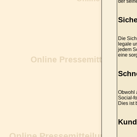
der sein
Siche
Die Sich
legale u
jedem Sc
eine sor
Schne
Obwohl a
Social-f
Dies ist
Kunde