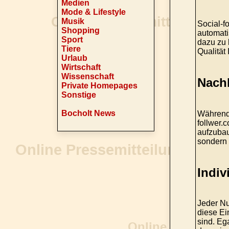
Medien
Mode & Lifestyle
Musik
Social-f
Shopping
automati
Sport
dazu zu 
Tiere
Qualität
Urlaub
Wirtschaft
Wissenschaft
Nachh
Private Homepages
Sonstige
Bocholt News
Während 
follwer.
aufzubaue
sondern 
Indiv
Jeder Nu
diese Ei
sind. Eg