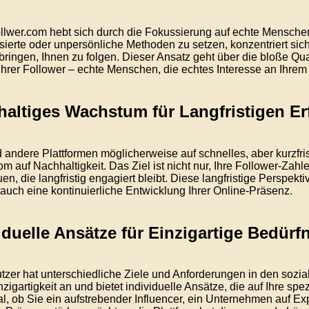
ollwer.com hebt sich durch die Fokussierung auf echte Menschen 
sierte oder unpersönliche Methoden zu setzen, konzentriert sic
bringen, Ihnen zu folgen. Dieser Ansatz geht über die bloße Quan
 Ihrer Follower – echte Menschen, die echtes Interesse an Ihre
altiges Wachstum für Langfristigen Er
andere Plattformen möglicherweise auf schnelles, aber kurzfris
com auf Nachhaltigkeit. Das Ziel ist nicht nur, Ihre Follower-Z
n, die langfristig engagiert bleibt. Diese langfristige Perspekti
auch eine kontinuierliche Entwicklung Ihrer Online-Präsenz.
iduelle Ansätze für Einzigartige Bedürf
tzer hat unterschiedliche Ziele und Anforderungen in den sozia
nzigartigkeit an und bietet individuelle Ansätze, die auf Ihre sp
al, ob Sie ein aufstrebender Influencer, ein Unternehmen auf E