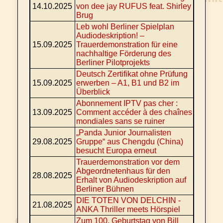
14.10.2025
von dee jay RUFUS feat. Shirley
Brug
Leb wohl Berliner Spielplan
Audiodeskription! –
15.09.2025
Trauerdemonstration für eine
nachhaltige Förderung des
Berliner Pilotprojekts
Deutsch Zertifikat ohne Prüfung
15.09.2025
erwerben – A1, B1 und B2 im
Überblick
Abonnement IPTV pas cher :
13.09.2025
Comment accéder à des chaînes
mondiales sans se ruiner
„Panda Junior Journalisten
29.08.2025
Gruppe“ aus Chengdu (China)
besucht Europa erneut
Trauerdemonstration vor dem
Abgeordnetenhaus für den
28.08.2025
Erhalt von Audiodeskription auf
Berliner Bühnen
DIE TOTEN VON DELCHIN -
21.08.2025
ANKA Thriller meets Hörspiel
Zum 100. Geburtstag von Bill