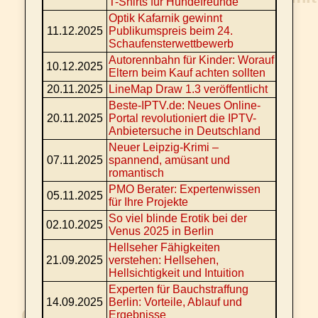
T-Shirts für Hundefreunde
Optik Kafarnik gewinnt
11.12.2025
Publikumspreis beim 24.
Schaufensterwettbewerb
Autorennbahn für Kinder: Worauf
10.12.2025
Eltern beim Kauf achten sollten
20.11.2025
LineMap Draw 1.3 veröffentlicht
Beste-IPTV.de: Neues Online-
20.11.2025
Portal revolutioniert die IPTV-
Anbietersuche in Deutschland
Neuer Leipzig-Krimi –
07.11.2025
spannend, amüsant und
romantisch
PMO Berater: Expertenwissen
05.11.2025
für Ihre Projekte
So viel blinde Erotik bei der
02.10.2025
Venus 2025 in Berlin
Hellseher Fähigkeiten
21.09.2025
verstehen: Hellsehen,
Hellsichtigkeit und Intuition
Experten für Bauchstraffung
14.09.2025
Berlin: Vorteile, Ablauf und
Ergebnisse