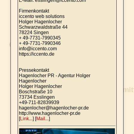
E-Mail: esslingen@iccento.com
Firmenkontakt
iccento web solutions
Holger Hagenlocher
Schwarzwaldstraße 44
78224 Singen
+ 49-7731-7990345
+ 49-7731-7990346
info@iccento.com
https://iccento.de
Pressekontakt
Hagenlocher PR - Agentur Holger
Hagenlocher
Holger Hagenlocher
Boschstraße 10
73734 Esslingen
+49-711-82839939
hagenlocher@hagenlocher-pr.de
http://www.hagenlocher-pr.de
[
Link...
] [
Mail...
]