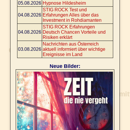
05.08.2026
Hypnose Hildesheim
STIG ROCK Test und
04.08.2026
Erfahrungen Alles über das
Investment in Rohdiamanten
STIG ROCK Erfahrungen
04.08.2026
Deutsch Chancen Vorteile und
Risiken erklärt
Nachrichten aus Österreich
03.08.2026
aktuell informiert über wichtige
Ereignisse im Land
Neue Bilder: