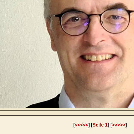
[
<<<<<
] [
Seite 1
] [
>>>>>
]