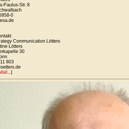
a-Paulus-Str. 8
chwalbach
6958-0
esa.de
ntakt
rategy Communication Lötters
tine Lötters
erkapelle 30
onn
 11 803
oetters.de
Mail...
]