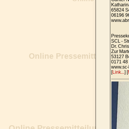
Katharin
65824 S
06196 9
www.abr
Presseko
SCL - St
Dr. Chris
Zur Mart
53127 B
0171 48
www.sc-l
[
Link...
] [