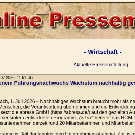
- Wirtschaft -
Aktuelle Pressemitteilung
07.2026, 11:51 Uhr
genem Führungsnachwuchs Wachstum nachhaltig ges
ch, 1. Juli 2026 – Nachhaltiges Wachstum braucht mehr als n
Menschen, die Verantwortung übernehmen und die Entwicklung 
setzt die abresa GmbH (https://abresa.de/) auf den gezielten A
mensintern entwickelten Programm „7×7×7“ bereitet das HCM-D
sunternehmen derzeit rund 20 Mitarbeiterinnen und Mitarbeiter
ramm ist Teil der langfristigen Unternehmensstrategie. Ziel ist 