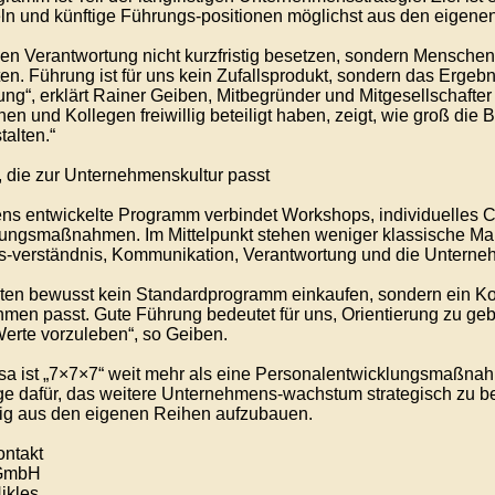
ln und künftige Führungs-positionen möglichst aus den eigene
len Verantwortung nicht kurzfristig besetzen, sondern Menschen 
ten. Führung ist für uns kein Zufallsprodukt, sondern das Ergebn
ung“, erklärt Rainer Geiben, Mitbegründer und Mitgesellschafte
en und Kollegen freiwillig beteiligt haben, zeigt, wie groß die 
talten.“
 die zur Unternehmenskultur passt
ns entwickelte Programm verbindet Workshops, individuelles 
ungsmaßnahmen. Im Mittelpunkt stehen weniger klassische M
-verständnis, Kommunikation, Verantwortung und die Unterneh
lten bewusst kein Standardprogramm einkaufen, sondern ein K
men passt. Gute Führung bedeutet für uns, Orientierung zu g
erte vorzuleben“, so Geiben.
sa ist „7×7×7“ weit mehr als eine Personalentwicklungsmaßna
e dafür, das weitere Unternehmens-wachstum strategisch zu b
ig aus den eigenen Reihen aufzubauen.
ntakt
 GmbH
ikles