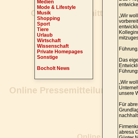
Medien
entwicke
Mode & Lifestyle
Musik
„Wir wol
Shopping
vorberei
Sport
entwickl
Tiere
Kolleginn
Urlaub
mitzuges
Wirtschaft
Wissenschaft
Führung,
Private Homepages
Sonstige
Das eige
Entwickl
Bocholt News
Führungs
„Wir wol
Unterneh
unsere W
Für abre
Grundlag
nachhalt
Firmenko
abresa
Günter N