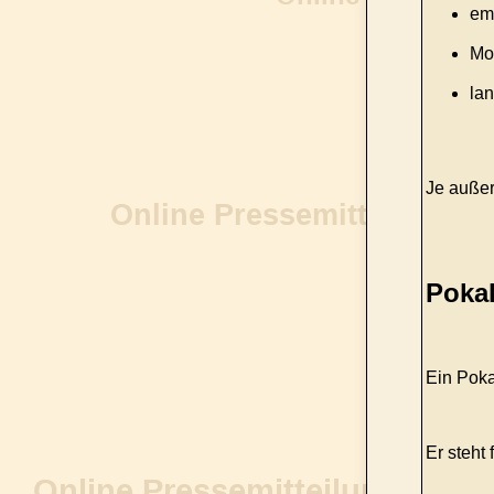
em
Mot
lan
Je außer
Pokal
Ein Poka
Er steht f