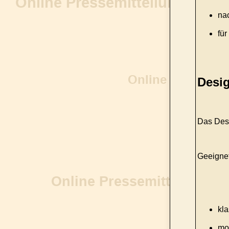
nac
fü
Desi
Das Desi
Geeignet
kla
mo