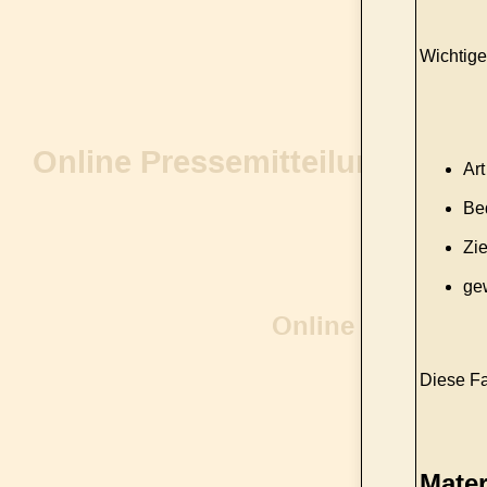
Wichtige 
Art
Be
Zi
ge
Diese Fa
Mater