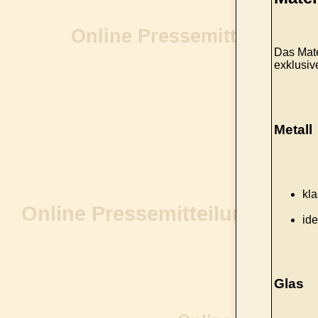
Das Mate
exklusi
Metall
kla
ide
Glas