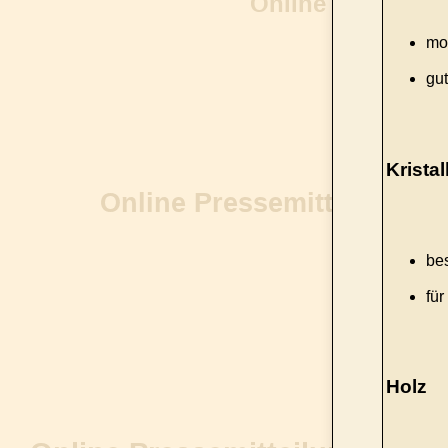
mo
gut
Kristal
be
fü
Holz