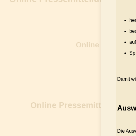
he
be
au
Sp
Damit wir
Auswa
Die Ausw