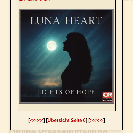
[
<<<<<
] [
Übersicht Seite 6
] [
>>>>>
]