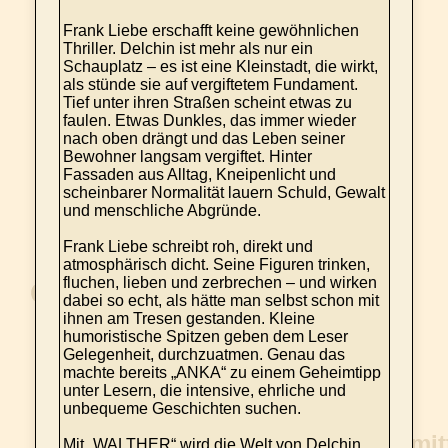
Frank Liebe erschafft keine gewöhnlichen
Thriller. Delchin ist mehr als nur ein
Schauplatz – es ist eine Kleinstadt, die wirkt,
als stünde sie auf vergiftetem Fundament.
Tief unter ihren Straßen scheint etwas zu
faulen. Etwas Dunkles, das immer wieder
nach oben drängt und das Leben seiner
Bewohner langsam vergiftet. Hinter
Fassaden aus Alltag, Kneipenlicht und
scheinbarer Normalität lauern Schuld, Gewalt
und menschliche Abgründe.
Frank Liebe schreibt roh, direkt und
atmosphärisch dicht. Seine Figuren trinken,
fluchen, lieben und zerbrechen – und wirken
dabei so echt, als hätte man selbst schon mit
ihnen am Tresen gestanden. Kleine
humoristische Spitzen geben dem Leser
Gelegenheit, durchzuatmen. Genau das
machte bereits „ANKA“ zu einem Geheimtipp
unter Lesern, die intensive, ehrliche und
unbequeme Geschichten suchen.
Mit „WALTHER“ wird die Welt von Delchin