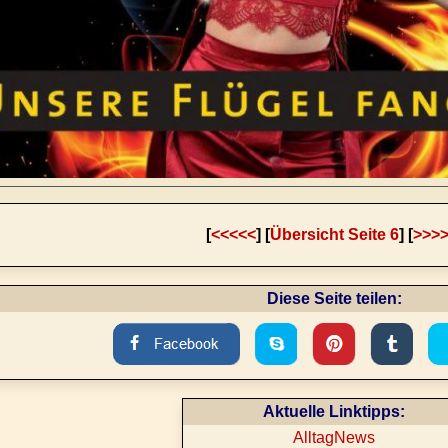
[
<<<<<
] [
Übersicht Seite 6
] [
>>>
Diese Seite teilen:
Aktuelle Linktipps:
AlltagNews