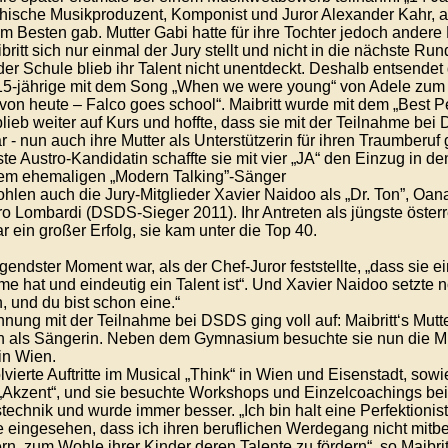
chische Musikproduzent, Komponist und Juror Alexander Kahr, al
m Besten gab. Mutter Gabi hatte für ihre Tochter jedoch ander
ritt sich nur einmal der Jury stellt und nicht in die nächste Run
der Schule blieb ihr Talent nicht unentdeckt. Deshalb entsend
5-jährige mit dem Song „When we were young“ von Adele zum 
von heute – Falco goes school“. Maibritt wurde mit dem „Best 
 blieb weiter auf Kurs und hoffte, dass sie mit der Teilnahme b
r - nun auch ihre Mutter als Unterstützerin für ihren Traumberu
ste Austro-Kandidatin schaffte sie mit vier „JA“ den Einzug in d
em ehemaligen „Modern Talking”-Sänger
ohlen auch die Jury-Mitglieder Xavier Naidoo als „Dr. Ton”, Oan
ro Lombardi (DSDS-Sieger 2011). Ihr Antreten als jüngste österr
 ein großer Erfolg, sie kam unter die Top 40.
gendster Moment war, als der Chef-Juror feststellte, „dass sie e
me hat und eindeutig ein Talent ist“. Und Xavier Naidoo setzte n
, und du bist schon eine.“
nung mit der Teilnahme bei DSDS ging voll auf: Maibritt‘s Mutte
 als Sängerin. Neben dem Gymnasium besuchte sie nun die Mu
in Wien.
vierte Auftritte im Musical „Think“ in Wien und Eisenstadt, sowi
„Akzent“, und sie besuchte Workshops und Einzelcoachings bei 
echnik und wurde immer besser. „Ich bin halt eine Perfektionisti
e eingesehen, dass ich ihren beruflichen Werdegang nicht mitbe
rn, zum Wohle ihrer Kinder deren Talente zu fördern“, so Maibritt