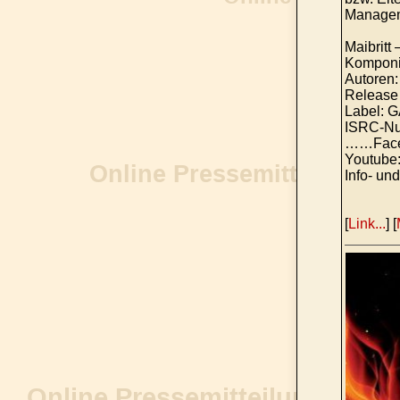
Managem
Maibritt
Komponis
Autoren:
Release 
Label: 
ISRC-Nu
……Facebo
Youtube:
Info- un
[
Link...
] [