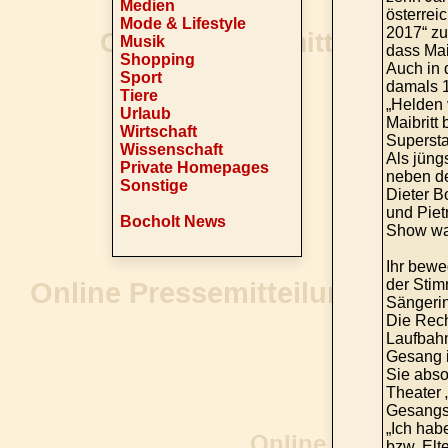
Medien
österrei
Mode & Lifestyle
2017“ zu
Musik
dass Maib
Shopping
Auch in 
Sport
damals 1
Tiere
„Helden 
Urlaub
Maibritt
Wirtschaft
Supersta
Wissenschaft
Als jüng
Private Homepages
neben d
Sonstige
Dieter B
und Piet
Bocholt News
Show war
Ihr bewe
der Stim
Sängerin
Die Rech
Laufbahn
Gesang 
Sie absol
Theater 
Gesangst
„Ich hab
bzw. Elte