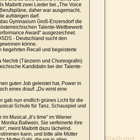
s Maibritt zwei Lieder bei „The Voice
e Berufspläne, daher war ausgemacht,
de aufsteigen darf.
et das Gymnasium Groß-Enzersdorf die
österreichischen Talente-Wettbewerb
Performance Award“ ausgezeichnet.
ei DSDS - Deutschland sucht den
f gewinnen könne.
en begehrten Recall und begeisterte
a Nechiti (Tänzerin und Choreografin)
eichische Kandidatin bei der Talente-
inen guten Job geleistet hat, Power in
och eines drauf: „Du wirst eine
r gab nun endlich grünes Licht für die
sical-Schule für Tanz, Schauspiel und
e im Musical „It’s time“ im Wiener
Monika Ballwein. Sie verfeinerte ihre
n“, meint Maibritt dazu lächelnd.
stimmen kann, und bitte alle Mütter
‘s Mutter Gabi, die sie in allen