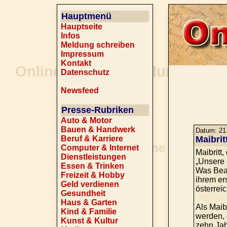
Hauptmenü
Hauptseite
Infos
Meldung schreiben
Impressum
Kontakt
Datenschutz
Newsfeed
Presse-Rubriken
Auto & Motor
Bauen & Handwerk
Datum: 21.
Beruf & Karriere
Maibri
Computer & Internet
Maibritt
Dienstleistungen
„Unsere 
Essen & Trinken
Was Beatr
Freizeit & Hobby
ihrem er
Geld verdienen
österrei
Gesundheit
Haus & Garten
Als Maib
Kind & Familie
werden, 
Kunst & Kultur
zehn Jah