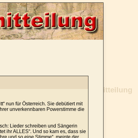
t“ nun für Österreich. Sie debütiert mit
 ihrer unverkennbaren Powerstimme die
unsch: Lieder schreiben und Sängerin
utet ihr ALLES“. Und so kam es, dass sie
hre und so eine Stimme“, meinte der