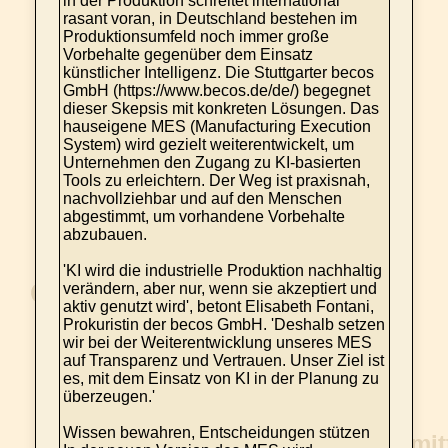
in der Produktion schreitet international
rasant voran, in Deutschland bestehen im
Produktionsumfeld noch immer große
Vorbehalte gegenüber dem Einsatz
künstlicher Intelligenz. Die Stuttgarter becos
GmbH (https://www.becos.de/de/) begegnet
dieser Skepsis mit konkreten Lösungen. Das
hauseigene MES (Manufacturing Execution
System) wird gezielt weiterentwickelt, um
Unternehmen den Zugang zu KI-basierten
Tools zu erleichtern. Der Weg ist praxisnah,
nachvollziehbar und auf den Menschen
abgestimmt, um vorhandene Vorbehalte
abzubauen.
'KI wird die industrielle Produktion nachhaltig
verändern, aber nur, wenn sie akzeptiert und
aktiv genutzt wird', betont Elisabeth Fontani,
Prokuristin der becos GmbH. 'Deshalb setzen
wir bei der Weiterentwicklung unseres MES
auf Transparenz und Vertrauen. Unser Ziel ist
es, mit dem Einsatz von KI in der Planung zu
überzeugen.'
Wissen bewahren, Entscheidungen stützen