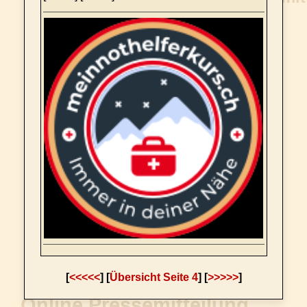
[
<<<<<
] [
Übersicht Seite 4
] [
>>>>>
]